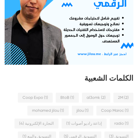
الكلمات الشعبية
Coop Expo
(1)
BtoB
(1)
al3omk
(2)
2M
(2)
mohamed jilou
(1)
jilou
(1)
Coop Maroc
(1)
(1)
radio
إذاعة راديو أصوات
(1)
التجارة الإلكترونية
(4)
التسويق
(3)
التسويق الرقمي
(5)
التسويق والبيع
(1)