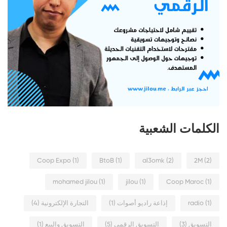
الكلمات الشعبية
Coop Expo
(1)
BtoB
(1)
al3omk
(2)
2M
(2)
mohamed jilou
(1)
jilou
(1)
Coop Maroc
(1)
(1)
radio
إذاعة راديو أصوات
(1)
التجارة الإلكترونية
(4)
التسويق
(3)
التسويق الرقمي
(5)
التسويق والبيع
(1)