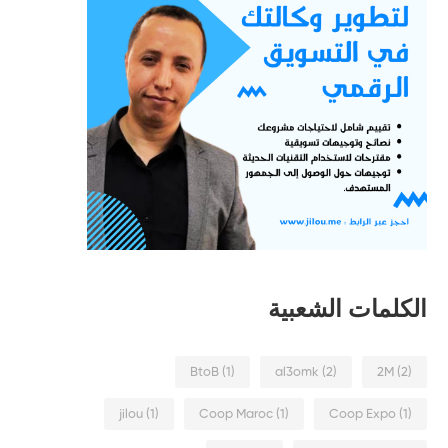
الكلمات الشعبية
BtoB
(1)
al3omk
(2)
2M
(2)
jilou
(1)
Coop Maroc
(1)
Coop Expo
(1)